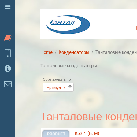
Каталог
Home
Конденсаторы
Танталовые конде
О компании
Танталовые конденсаторы
Статьи
Сортировать по
Контакты
Артикул +/-
Танталовые конде
К52-1 (Б, М)