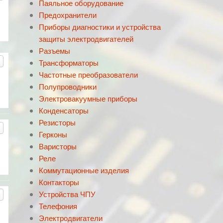
Паяльное оборудование
Предохранители
Приборы диагностики и устройства
защиты электродвигателей
Разъемы
Трансформаторы
Частотные преобразователи
Полупроводники
Электровакуумные приборы
Конденсаторы
Резисторы
Герконы
Варисторы
Реле
Коммутационные изделия
Контакторы
Устройства ЧПУ
Телефония
Электродвигатели